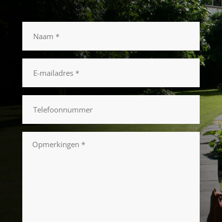
Naam
*
E-
mailadres
*
Telefoonnummer
Opmerkingen
*