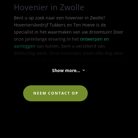
Hovenier in Zwolle
Bent u op zoek naar een hovenier in Zwolle?
Hoveniersbedrijf Tukkers en Ten Hoeve is de
specialist in het waarmaken van uw droomtuin! Door
onze jarenlange ervaring in het
ontwerpen en
aanleggen
van tuinen, bent u verzekerd van
deskundig werk. Onze hoveniers staan elke dag weer
klaar om aan de slag te gaan met de meest prachtige
tuinontwerpen. Benieuwd naar wat onze hovenier
Show more...
3
voor uw tuin in Zwolle kan betekenen? Bel dan direct
ons hoveniersbedrijf in Zwolle!
NEEM CONTACT OP
Waarom het
hoveniersbedrijf van Zwolle
inschakelen?
Bij Tukkers en Ten Hoeve, het hoveniersbedrijf van