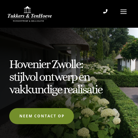
Hovenier Zwolle:
stijlvol ontwerp en
vakkundige realisatie
NEEM CONTACT OP