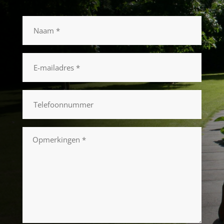
Naam
*
E-
mailadres
*
Telefoonnummer
Opmerkingen
*